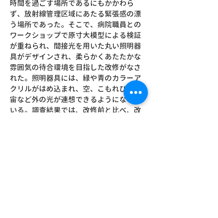
時間を過ごす場所であるにもかかわら
ず、放射線管理区域にあたる緊張感の漂
う場所であった。そこで、病院職員との
ワークショップで原寸大模型による検証
が重ねられ、間接光を用いた丸い照明器
具がデザインされ、柔らかくあたたかな
雰囲気の待合環境を目指した改修がなさ
れた。照明器具には、緑や青のカラーア
クリルがはめ込まれ、空、こもれび、宇
宙など外の光が連想できるようになって
いる。調査結果では、改修前と比べ、改
修後に閉塞感を感じる利用者が減少し、
雰囲気の明るさや心地よさを感じる利用
者が増加したことが明らかになった。
場所：筑波メディカルセンター病院 核
医学検査室待合
https://www.tmch.or.jp/info/2262.htm
l
実施期間：2014〜2015年
デザイン：筑波大学adpチーム パプリカ