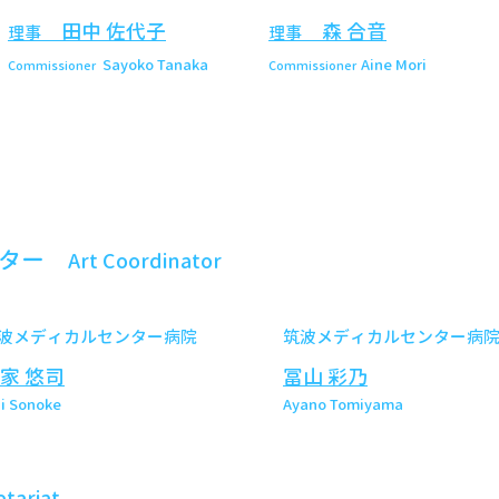
田中 佐代子
森 合音
理事
理事
Sayoko Tanaka
Aine Mori
Commissioner
Commissioner
ーター
Art Coordinator
波メディカルセンター病院
筑波メディカルセンター病
家 悠司
冨山 彩乃
ji Sonoke
Ayano Tomiyama
etariat