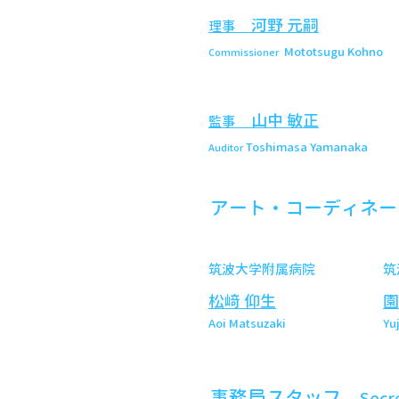
​
河野 元嗣
理事
Mototsugu Kohno
Commissioner
山中 敏正
監事
Toshimasa Yamanaka
Auditor
アート・コーディネ
筑波大学附属病院
筑
松﨑 仰生
園
Aoi Matsuzaki
Yu
事務局スタッフ
Secr