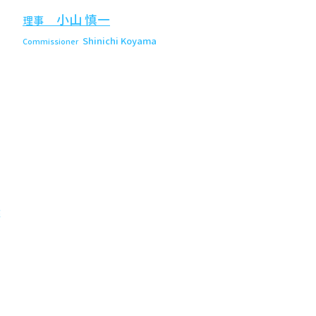
​小山 慎一
理事
Shinichi Koyama
Commissioner
院