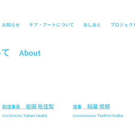
お知らせ
チア・アートについて
あしあと
プロジェク
いて
About
岩田 祐佳梨
稲葉
俊郎
副理事長
理事
Yukari iwata
Toshiro Inaba
Vice Director
Commissioner