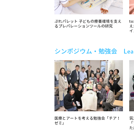
ぷれパレット 子どもの療養環境を支え
t
るプレパレーションツールの研究
え
イ
​シンポジウム・勉強会 L
ea
医療とアートを考える勉強会「チア！
筑
ゼミ」
「
た