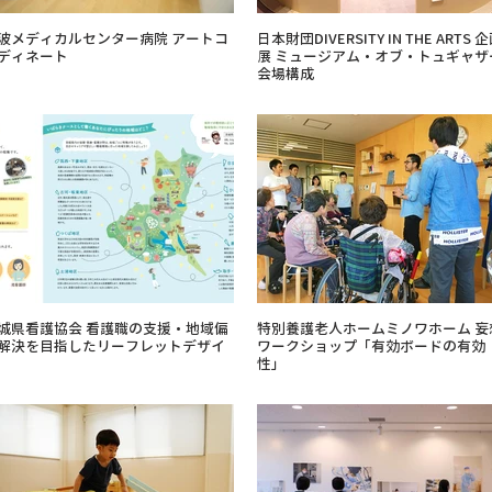
波メディカルセンター病院 アートコ
日本財団DIVERSITY IN THE ARTS 
ディネート
展 ミュージアム・オブ・トュギャザ
会場構成
城県看護協会 看護職の支援・地域偏
特別養護老人ホームミノワホーム 妄
解決を目指したリーフレットデザイ
ワークショップ「有効ボードの有効
性」