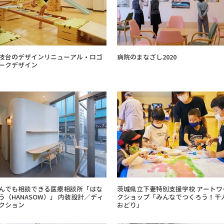
技台のデザインリニューアル・ロゴ
病院のまなざし2020
ークデザイン
んでも相談できる医療相談所「はな
茨城県立下妻特別支援学校 アートワー
う（HANASOW）」 内装設計／ディ
クショップ「みんなでつくろう！千
クション
おどり」