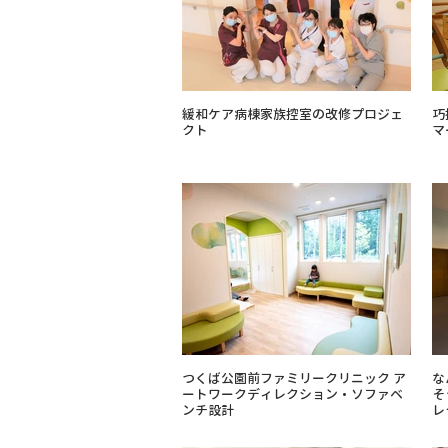
緩和ケア病棟家族控室の改修プロジェ
巧
クト
マ
つくば公園前ファミリークリニック ア
な
ートワークディレクション・ソファベ
そ
ンチ設計
レ