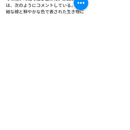
は、次のようにコメントしている。「繊
細な線と鮮やかな色で表された生き物に
種別名はない。動植物の境界は取り払わ
れ、分類しようにもできない生物たち。
しかし分類しきれなくとも彼らは確かに
そこにあります。」患者図書室は、開設
後、病院ボランティアが図書室の運営を
行い、入院患者のための居場所として、
情報を得る場として親しまれた。
場所：筑波大学附属病院 入院病棟
竣工：2015年
企画・デザイン：《空間デザイン》貝島
桃代研究室、《サインフラッグ》：出口
真帆
壁画：《原画制作》町田紗紀、《壁画制
作》博士前期課程 洋画・版画学生
担当教員：貝島桃代、仏山輝美
Share