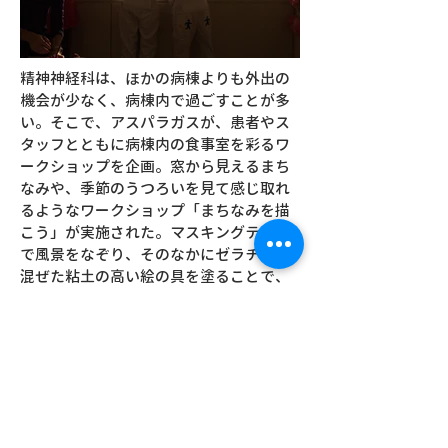
精神神経科は、ほかの病棟よりも外出の
機会が少なく、病棟内で過ごすことが多
い。そこで、アスパラガスが、患者やス
タッフとともに病棟内の食事室を彩るワ
ークショップを企画。窓から見えるまち
なみや、季節のうつろいを見て感じ取れ
るようなワークショップ「まちなみを描
こう」が実施された。マスキングテープ
で風景をなぞり、そのなかにゼラチンを
混ぜた粘土の高い絵の具を塗ることで、
病棟内の窓がステンドグラスのように彩
られた。「コップタウン」では、箱庭療
法にヒントを得て、プラスチックコップ
に患者の好きなモチーフを配置し、それ
らを積み重ねた。
場所：筑波大学附属病院 精神神経科病