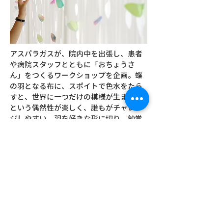
アスパラガスが、院内中を出張し、患者
や病院スタッフとともに「おちょうさ
ん」をつくるワークショップを企画。蝶
の羽となる布に、スポイトで色水をたら
すと、世界に一つだけの模様が生まれる
という偶然性が楽しく、誰もがチャレン
ジしやすい。羽を好きな形に切り、触覚
とともにクリップにつけると、白衣やカ
ーテンにもつけられる、おちょうさんの
完成。制作の過程で、2匹分の羽ができる
ので、もう一羽は誰かにおすそわけする
こともできる。「夏のお嬢さん」をBGM
に、患者や病院スタッフの手から、院内
のあらゆるところへ、おちょうさんが飛
び立っていった。参加者は約430名にの
ぼり、アートステーションSOHのカーテ