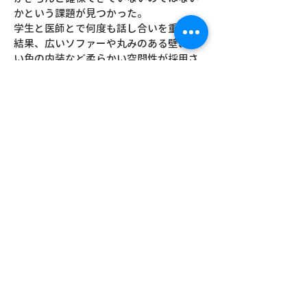
かという課題が見つかった。
学生と医師とで何度も話し合いを重ねた
結果、広いソファーや丸みのある壁、淡
い色の内装など柔らかい空間性が採用さ
れた。さらに、既存の家族控室は3室の個
室空間だったが、今回の改修により一番
広い家族控室の改修に加え、オープンな
家族控室の新設が行われ、合計4室に居場
所が増えることとなった。長時間待機す
るための部屋、面会待ちをする部屋を柔
らかい空間としてデザインし、性質の異
なる２つの家族控室の環境を整えること
で、これまで廊下で立って待つなど不便
だった環境に、ソファ席やテーブル席、
カウンター、腰掛けなど、利用者が多様
な過ごし方を選択できるようデザインし
た。
場所：筑波メディカルセンター病院 2階
2A病棟 ICU家族控室