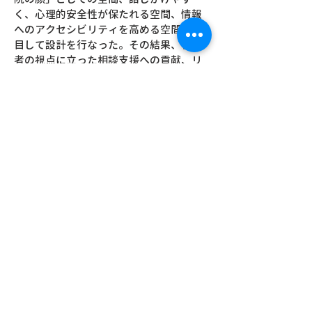
く、心理的安全性が保たれる空間、情報
へのアクセシビリティを高める空間に着
目して設計を行なった。その結果、相談
者の視点に立った相談支援への貢献、リ
ーフレットや冊子の利用促進、職員同士
のコミュニケーションの場としての活用
がみられた。
場所：筑波メディカルセンター病院 1階
外来棟 患者家族相談支援センター
実施期間： 2022-2023年
設計：チア・アート（岩田祐佳梨、菅原
楓）
製作・施工：
草苅木工株式会社
マネジメント：チア・アート（岩田祐佳
梨、菅原楓）
受賞：
いばらきデザインセレクション2024 シリ
ーズ選定 ソーシャルデザイン部門